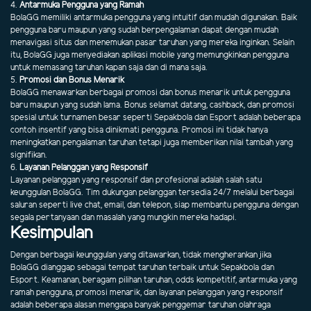
4.
Antarmuka Pengguna yang Ramah
BolaGG memiliki antarmuka pengguna yang intuitif dan mudah digunakan. Baik
pengguna baru maupun yang sudah berpengalaman dapat dengan mudah
menavigasi situs dan menemukan pasar taruhan yang mereka inginkan. Selain
itu, BolaGG juga menyediakan aplikasi mobile yang memungkinkan pengguna
untuk memasang taruhan kapan saja dan di mana saja.
5.
Promosi dan Bonus Menarik
BolaGG menawarkan berbagai promosi dan bonus menarik untuk pengguna
baru maupun yang sudah lama. Bonus selamat datang, cashback, dan promosi
spesial untuk turnamen besar seperti Sepakbola dan Esport adalah beberapa
contoh insentif yang bisa dinikmati pengguna. Promosi ini tidak hanya
meningkatkan pengalaman taruhan tetapi juga memberikan nilai tambah yang
signifikan.
6.
Layanan Pelanggan yang Responsif
Layanan pelanggan yang responsif dan profesional adalah salah satu
keunggulan BolaGG. Tim dukungan pelanggan tersedia 24/7 melalui berbagai
saluran seperti live chat, email, dan telepon, siap membantu pengguna dengan
segala pertanyaan dan masalah yang mungkin mereka hadapi.
Kesimpulan
Dengan berbagai keunggulan yang ditawarkan, tidak mengherankan jika
BolaGG dianggap sebagai tempat taruhan terbaik untuk Sepakbola dan
Esport. Keamanan, beragam pilihan taruhan, odds kompetitif, antarmuka yang
ramah pengguna, promosi menarik, dan layanan pelanggan yang responsif
adalah beberapa alasan mengapa banyak penggemar taruhan olahraga