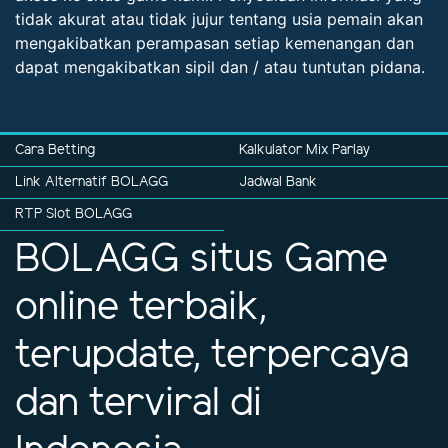
tidak akurat atau tidak jujur tentang usia pemain akan
mengakibatkan perampasan setiap kemenangan dan
dapat mengakibatkan sipil dan / atau tuntutan pidana.
Cara Betting
Kalkulator Mix Parlay
Link Alternatif BOLAGG
Jadwal Bank
RTP Slot BOLAGG
BOLAGG situs Game
online terbaik,
terupdate, terpercaya
dan terviral di