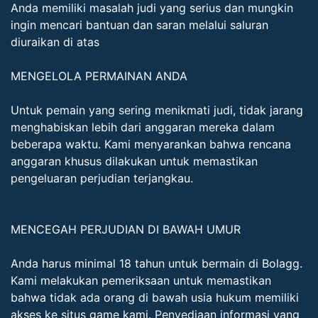
Anda memiliki masalah judi yang serius dan mungkin
ingin mencari bantuan dan saran melalui saluran
diuraikan di atas
MENGELOLA PERMAINAN ANDA
Untuk pemain yang sering menikmati judi, tidak jarang
menghabiskan lebih dari anggaran mereka dalam
beberapa waktu. Kami menyarankan bahwa rencana
anggaran khusus dilakukan untuk memastikan
pengeluaran perjudian terjangkau.
MENCEGAH PERJUDIAN DI BAWAH UMUR
Anda harus minimal 18 tahun untuk bermain di Bolagg.
Kami melakukan pemeriksaan untuk memastikan
bahwa tidak ada orang di bawah usia hukum memiliki
akses ke situs game kami. Penyediaan informasi yang