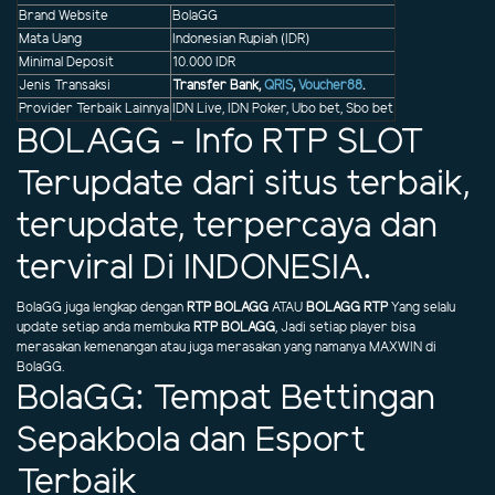
Brand Website
BolaGG
Mata Uang
Indonesian Rupiah (IDR)
Minimal Deposit
10.000 IDR
Jenis Transaksi
Transfer Bank,
QRIS
,
Voucher88
.
Provider Terbaik Lainnya
IDN Live, IDN Poker, Ubo bet, Sbo bet
BOLAGG - Info RTP SLOT
Terupdate dari situs terbaik,
terupdate, terpercaya dan
terviral Di INDONESIA.
BolaGG juga lengkap dengan
RTP BOLAGG
ATAU
BOLAGG RTP
Yang selalu
update setiap anda membuka
RTP BOLAGG
, Jadi setiap player bisa
merasakan kemenangan atau juga merasakan yang namanya MAXWIN di
BolaGG.
BolaGG: Tempat Bettingan
Sepakbola dan Esport
Terbaik