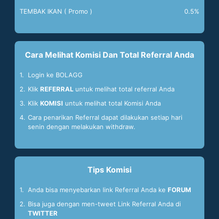
TEMBAK IKAN ( Promo )
0.5%
Cara Melihat Komisi Dan Total Referral Anda
1.
Login ke BOLAGG
2.
Klik
REFERRAL
untuk melihat total referral Anda
3.
Klik
KOMISI
untuk melihat total Komisi Anda
4.
Cara penarikan Referral dapat dilakukan setiap hari
senin dengan melakukan withdraw.
Tips Komisi
1.
Anda bisa menyebarkan link Referral Anda ke
FORUM
2.
Bisa juga dengan men-tweet Link Referral Anda di
TWITTER