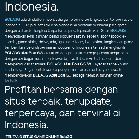
Indonesia.
BOLAGG
adalah platform penyedia game online terlengkap dan terpercaya di
indonesia. Cukup di satu akun saja anda bisa bermain berbagai jenis game
dengan pilihan terlengkap tanpa harus pindah pindah akun. Situs
BOLAGG
menyediakan jenis taruhan paling populer saat ini seperti sportsbook, e-
sports, game slots, idnlive, ada juga game togel, live casino, tangkas dan game
tembak ikan. Seluruh permainan populer di Indonesia tersedia lengkap di
BOLAGG atau Bola GG
. didukung dengan fasilitas lengkap lewat kerjasama
dengan berbagai macam bank swasta, e wallet dan virtual account demi
mempermudah transaksi
BOLAGG Atau Bola GG 88
. Layanan terbaik yang
selalu siaga 24 jam untuk semua penggemar taruhan online yang sudah
mempercayakan
BOLAGG Atau Bola GG
sebagai tempat taruhan online
terbaik.
Profitan bersama dengan
situs terbaik, terupdate,
terpercaya, dan terviral di
Indonesia.
TENTANG SITUS GAME ONLINE BolaGG