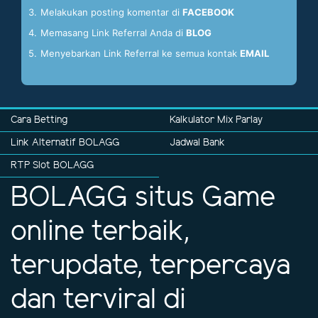
3.
Melakukan posting komentar di
FACEBOOK
4.
Memasang Link Referral Anda di
BLOG
5.
Menyebarkan Link Referral ke semua kontak
EMAIL
Cara Betting
Kalkulator Mix Parlay
Link Alternatif BOLAGG
Jadwal Bank
RTP Slot BOLAGG
BOLAGG situs Game
online terbaik,
terupdate, terpercaya
dan terviral di